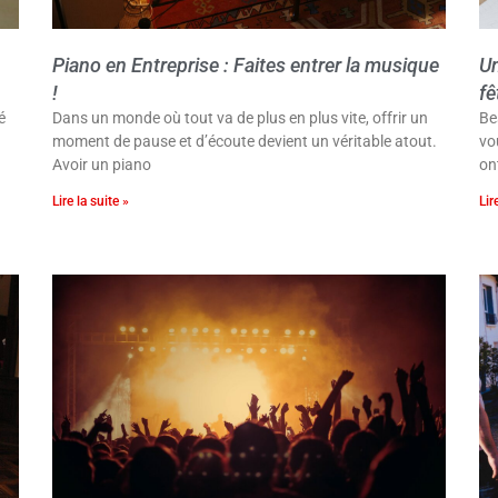
Piano en Entreprise : Faites entrer la musique
Un
!
fê
é
Dans un monde où tout va de plus en plus vite, offrir un
Be
moment de pause et d’écoute devient un véritable atout.
vo
Avoir un piano
on
Lire la suite »
Lir