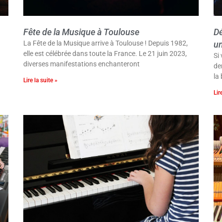
Fête de la Musique à Toulouse
Dé
La Fête de la Musique arrive à Toulouse ! Depuis 1982,
un
elle est célébrée dans toute la France. Le 21 juin 2023,
Si
diverses manifestations enchanteront
de
la
Lire la suite »
Lir