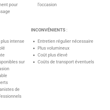
ment pour
l’occasion
issage
INCONVÉNIENTS
:
 plus intense
Entretien régulier nécessaire
plé
Plus volumineux
nte
Coût plus élevé
sponibles sur
Coûts de transport éventuels
asion
able
certs
anistes de
fessionnels