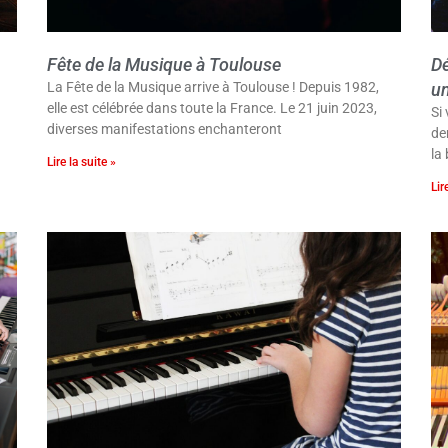
Fête de la Musique à Toulouse
Dé
La Fête de la Musique arrive à Toulouse ! Depuis 1982,
un
elle est célébrée dans toute la France. Le 21 juin 2023,
Si
diverses manifestations enchanteront
de
la
Lire la suite »
Lir