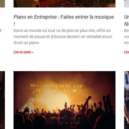
Piano en Entreprise : Faites entrer la musique
Un
!
fê
é
Dans un monde où tout va de plus en plus vite, offrir un
Be
moment de pause et d’écoute devient un véritable atout.
vo
Avoir un piano
on
Lire la suite »
Lir